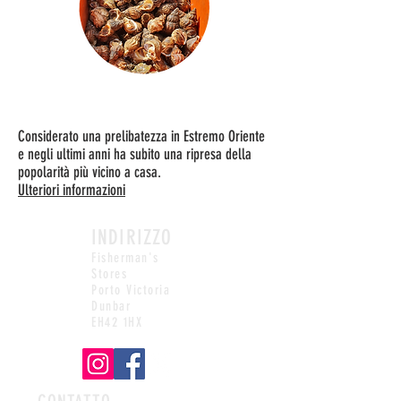
Buccino
Considerato una prelibatezza in Estremo Oriente
e negli ultimi anni ha subito una ripresa della
popolarità più vicino a casa.
Ulteriori informazioni
INDIRIZZO
Fisherman's
Stores
Porto Victoria
Dunbar
EH42 1HX