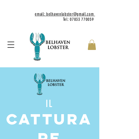
email: belhavenlobster@gmail.com
Tel:
07833 770059
IL
CATTURA
RE