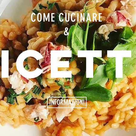
COME CUCINARE
&
ICET
INFORMAZIONI