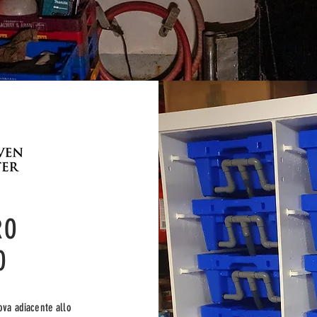
RO
O
rova adiacente allo